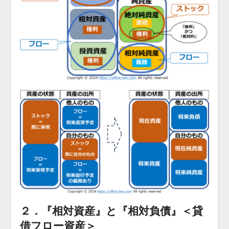
２．『相対資産』と『相対負債』＜貸
借フロー資産＞