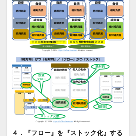
４．『フロー』を『ストック化』する