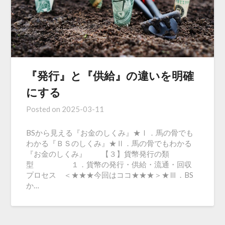
『発行』と『供給』の違いを明確
にする
Posted on
2025-03-11
BSから見える『お金のしくみ』★Ⅰ．馬の骨でも
わかる『ＢＳのしくみ』★Ⅱ．馬の骨でもわかる
『お金のしくみ』 【３】貨幣発行の類
型 １．貨幣の発行・供給・流通・回収
プロセス ＜★★★今回はココ★★★＞★Ⅲ．BS
か…