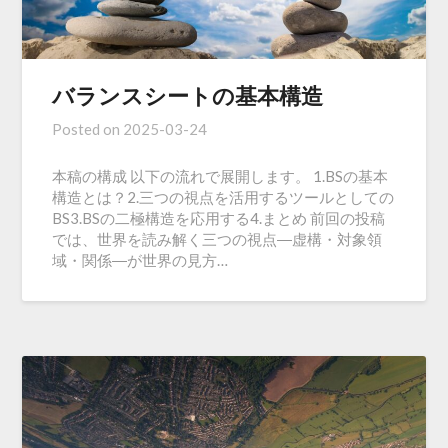
バランスシートの基本構造
Posted on
2025-03-24
本稿の構成 以下の流れで展開します。 1.BSの基本
構造とは？2.三つの視点を活用するツールとしての
BS3.BSの二極構造を応用する4.まとめ 前回の投稿
では、世界を読み解く三つの視点―虚構・対象領
域・関係―が世界の見方…