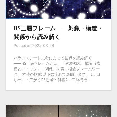
BS三層フレーム―― 対象・構造・
関係から読み解く
Posted on
2025-03-28
バランスシート思考によって世界を読み解く
――BS三層フレームとは、「対象領域・構造（虚
構とストック）・関係」を貫く概念フレームワー
ク。 本稿の構成 以下の流れで展開します。 1．は
じめに：広がるBS思考の射程2．三層構造…