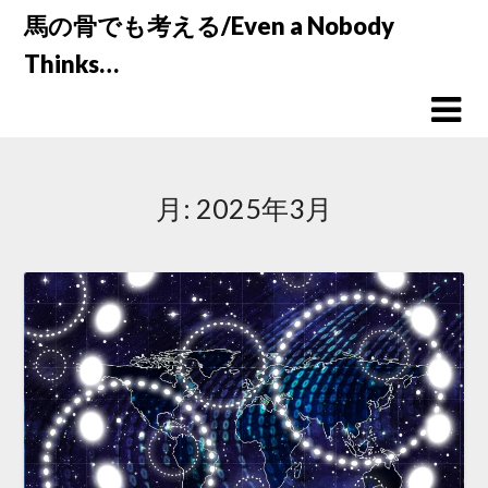
Skip
馬の骨でも考える/Even a Nobody
to
Thinks…
content
月:
2025年3月