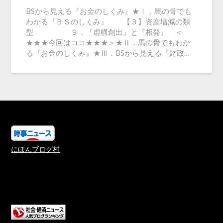
BSから見える『お金のしくみ』★Ⅰ．馬の骨でも
わかる『ＢＳのしくみ』 【３】資産増減の類
型 ９．『虚構創出』と『相発』 ＜
★★★今回はココ★★★＞★Ⅱ．馬の骨でもわか
る『お金のしくみ』★Ⅲ．BSから見える『財政…
にほんブログ村