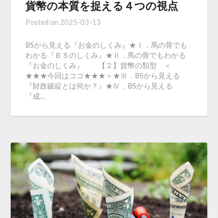
貨幣の本質を捉える４つの視点
Posted on
2025-03-13
BSから見える『お金のしくみ』★Ⅰ．馬の骨でも
わかる『ＢＳのしくみ』★Ⅱ．馬の骨でもわかる
『お金のしくみ』 【２】貨幣の類型 ＜
★★★今回はココ★★★＞★Ⅲ．BSから見える
『財政破綻とは何か？』★Ⅳ．BSから見える
『成…