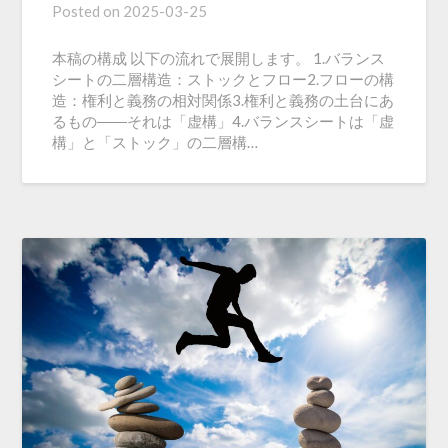
Posted on
2025-03-25
本稿の構成 以下の流れで展開します。 1.バランス
シートの二層構造：ストックとフロー2.フローの構
造：権利と義務の相対関係3.権利と義務の土台にあ
るもの――それは「虚構」4.バランスシートは「虚
構」と「ストック」の二層構…