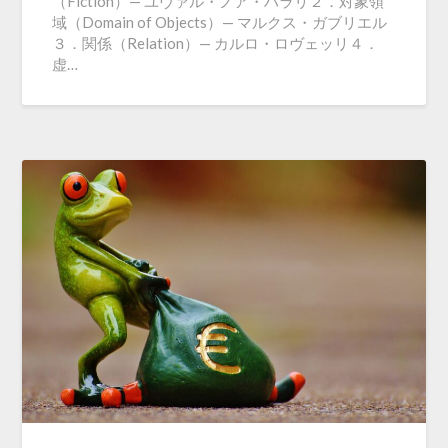
（Fiction）— ユヴァル・ノア・ハラリ２．対象領
域（Domain of Objects）— マルクス・ガブリエル
３．関係（Relation）— カルロ・ロヴェッリ４．
虚…