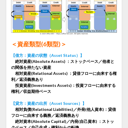
＜資産類型(6類型)＞
【借方：資産の状態（Asset Status）】
絶対資産(Absolute Assets) ：ストックベース／他者と
の関係を持たない資産
相対資産(Relational Assets) ：貸借フローに由来する権
利／返済義務あり
投資資産(Investments Assets)：投資フローに由来する
権利／収益期待ベース
【貸方：資産の出所（Asset Sources）】
相対負債(Relational Liabilities)／外発(他人資本)：貸借
フローに由来する義務／返済義務あり
絶対資本(Absolute Capital)／内発(自己資本) ：ストッ
クベース／自己生成・権利からの転換