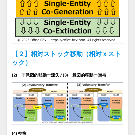
【２】相対ストック移動（相対ｘスト
ック）
(2) 非意図的移動ー流失 / (3) 意図的移動ー贈与
(4) 交換