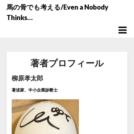
Skip
馬の骨でも考える/Even a Nobody
to
Thinks…
content
著者プロフィール
柳原孝太郎
著述家、中小企業診断士