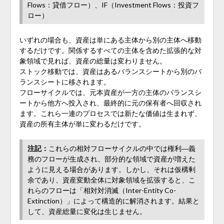
Flows：貸借フロー）、IF（Investment Flows：投資フ
ロー）
いずれの場合も、資産は単にある主体から別の主体へ移動
するだけです。関係するすべての主体を含めた拡張的な対
象領域で見れば、資産の総量は変わりません。
ストック移動では、資産はあるバランスシートから別のバ
ランスシートに移されます。
フローサイクルでは、元本資産が一方の主体のバランスシ
ートから他方へ投入され、最終的に元の保有者へ回収され
ます。これら一連のプロセスでは新たな価値は生まれず、
資産の所有主体が単に変わるだけです。
注記：
これらの相対フローサイクルの中では権利―義
務のフローが生成され、部分的な領域で資産が増えた
ように見える場合があります。しかし、それは仮構剰
余であり、資産変動全体に対象領域を拡張すると、こ
れらのフローは「相対対消滅（Inter-Entity Co-
Extinction）」によって構造的に解消されます。結果と
して、資産総量に変化は生じません。