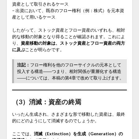
資産として取引されるケース
– 出資において、既存のフロー権利（例：株式）を元本資
産として用いるケース
したがって、ストック資産とフロー資産のいずれも、相対
的な移動の対象となり得ることが確認されます。これによ
り、
資産移動の対象は、ストック資産とフロー資産の両方
に及ぶ
ことが明らかです。
注記：
フロー権利を他のフローサイクルの元本として
投入する構造――つまり、相対関係が重層化する構造
――については、本稿の第4章で改めて取り上げます。
（3）消滅：資産の終焉
いったん生成され、さまざまな形で移動した資産は、最終
的にどのようにして消滅するのでしょうか。
ここでは、
消滅（Extinction）を生成（Generation）の