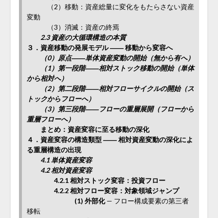
（2）移動：資産総量に変化をもたらさない資産
変動
（3）消滅：資産の終焉
2.3 資産の大循環構造の本質
３．資産移動の発展モデル ―― 移動から変容へ
（0）原点――単体資産変動の開始（無から有へ）
（1）第一段階――相対ストック移動の開始（単体
から相対へ）
（2）第二段階――相対フローサイクルの開始（ス
トックからフローへ）
（3）第三段階――フローの重層展開（フローから
重層フローへ）
まとめ：資産変容に至る移動の深化
４．資産変容の構造類型 ―― 相対資産変動の深化によ
る重層構造の出現
4.1 単体資産変容
4.2 相対資産変容
4.2.1 相対ストック変容：投資フロー
4.2.2 相対フロー変容：対象領域ジャンプ
(1) 外部化
— フロー構成要素の第三者
移転