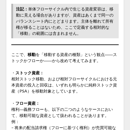
注記：
単体フローサイクル内で生じる資産変容は、移
動に見える場合がありますが、資産はあくまで同一の
バランスシート内にとどまります。主体を離れて所有
権が移ることはないため、ここで定義する相対的な
「移動」の範囲には含まれません。
ここで、
移動
を「移動する資産の種類」という観点――ス
トックかフローか――から改めて考えてみます。
・
ストック資産：
相対ストック移動、および相対フローサイクルにおける元
本資産の投入と回収は、いずれも明らかに純粋ストック資
産（PSA）を移動対象としています。
・
フロー資産：
権利―義務フローも、以下の二つのようなケースにおい
て、移動可能な資産として扱われることがあります。
例：
– 将来の配当請求権（フローに基づく権利）が売買可能な