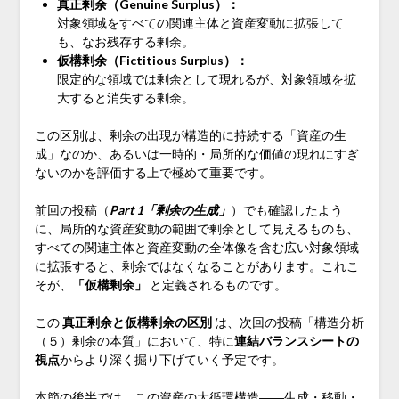
真正剰余（Genuine Surplus）：
対象領域をすべての関連主体と資産変動に拡張して
も、なお残存する剰余。
仮構剰余（Fictitious Surplus）：
限定的な領域では剰余として現れるが、対象領域を拡
大すると消失する剰余。
この区別は、剰余の出現が構造的に持続する「資産の生
成」なのか、あるいは一時的・局所的な価値の現れにすぎ
ないのかを評価する上で極めて重要です。
前回の投稿（
Part 1「剰余の生成」
）でも確認したよう
に、局所的な資産変動の範囲で剰余として見えるものも、
すべての関連主体と資産変動の全体像を含む広い対象領域
に拡張すると、剰余ではなくなることがあります。これこ
そが、
「仮構剰余」
と定義されるものです。
この
真正剰余と仮構剰余の区別
は、次回の投稿「構造分析
（５）剰余の本質」において、特に
連結バランスシートの
視点
からより深く掘り下げていく予定です。
本節の後半では、この資産の大循環構造――生成・移動・