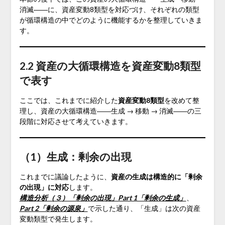
消滅――に、資産変動8類型を対応づけ、それぞれの類型
が循環構造の中でどのように機能するかを整理していきま
す。
2.2 資産の大循環構造を資産変動8類型
で表す
ここでは、これまでに紹介した
資産変動8類型
を改めて整
理し、資産の大循環構造――生成 → 移動 → 消滅――の三
段階に対応させて考えていきます。
（1）生成：剰余の出現
これまでに議論したように、
資産の生成は構造的に「剰余
の出現」に対応
します。
構造分析（３）「剰余の出現」Part 1「剰余の生成」
、
Part 2「剰余の源泉」
で示した通り、「生成」は次の資産
変動類型で発生します。