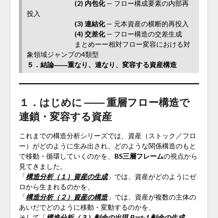
(2) 内包化
— フロー構成要素の内部再
投入
(3) 連結化
— 元本資産の横断的再投入
(4) 交差化
— フロー構造の交差生成
まとめーー相対フロー変容における対
象領域ジャンプの4類型
５．結論――重なり、連なり、変容する資産構造
１．はじめに ―― 重層フロー構造で
連鎖・変容する資産
これまでの構造分析シリーズでは、資産（ストック／フロ
ー）がどのように生み出され、どのような関係構造のもと
で移動・循環していくのかを、
BS三層フレーム
の視点から
見てきました。
「
構造分析（１）資産の生成
」では、資産がどのようにゼ
ロから生まれるのかを、
「
構造分析（２）資産の構造
」では、資産が複数の主体の
あいだでどのように移動・変動するのかを、
そして「
構造分析（３）剰余の出現 Part-1 剰余の生成
、