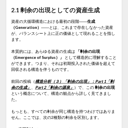
2.1 剰余の出現としての資産生成
資産の大循環構造における最初の段階――
生成
（Generation）
――とは、これまで存在しなかった資産
が、バランスシート上に正の価値として現れることを指し
ます。
本質的には、あらゆる資産の生成は
「剰余の出現
（Emergence of Surplus）」
として構造的に理解すること
ができます。つまり、それは初期投入された価値を超えて
回収される構造を伴うものです。
前回の投稿（
構造分析（３）「剰余の出現」：Part 1「剰
余の生成」
、
Part 2「剰余の源泉」
）で、この
剰余の出現
という概念について、構造の観点から詳しく見てきまし
た。
もっとも、すべての剰余が同じ構造を持つわけではありま
せん。ここでは、次の2種類の剰余を区別します。