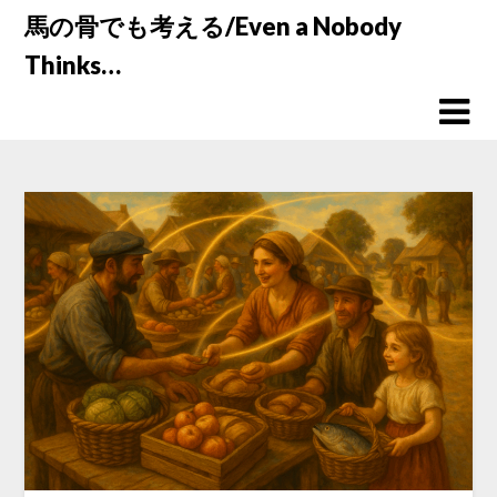
Skip
馬の骨でも考える/Even a Nobody
to
Thinks…
content