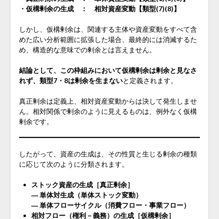
・仮構剰余の生成 ： 相対資産変動【類型(7)(8)】
しかし、仮構剰余は、関連する主体や資産変動をすべて含
めた広い分析範囲に拡張した場合、最終的には消滅するた
め、構造的な意味での剰余とは言えません。
結論として、この枠組みにおいて仮構剰余は剰余と見なさ
れず、類型7・8は剰余を生まない
と定義されます。
真正剰余は定義上、相対資産変動からは決して発生しませ
ん。相対関係で剰余のように見えるものは、例外なく仮構
剰余です。
したがって、資産の生成は、その性質と生じる剰余の種類
に応じて次のように分類されます。
ストック資産の生成［真正剰余］
― 単体対生成（単体ストック変動）
― 単体フローサイクル（消費フロー・事業フロー）
相対フロー（権利－義務）の生成［仮構剰余］