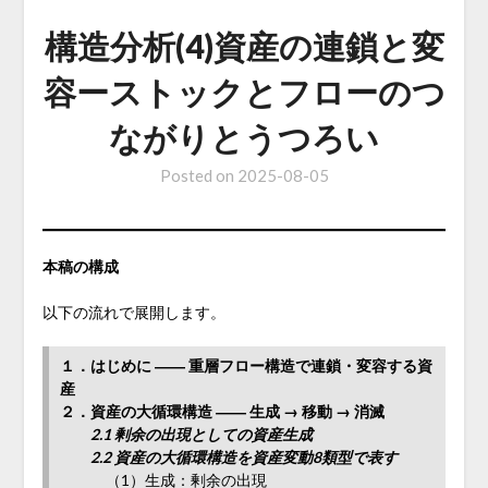
構造分析(4)資産の連鎖と変
容ーストックとフローのつ
ながりとうつろい
Posted on
2025-08-05
本稿の構成
以下の流れで展開します。
１．はじめに ―― 重層フロー構造で連鎖・変容する資
産
２．資産の大循環構造 ―― 生成 → 移動 → 消滅
2.1 剰余の出現としての資産生成
2.2 資産の大循環構造を資産変動8類型で表す
（1）生成：剰余の出現