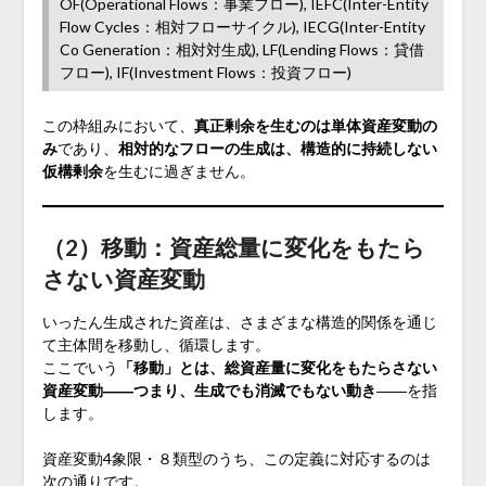
OF(Operational Flows：事業フロー), IEFC(Inter-Entity
Flow Cycles：相対フローサイクル), IECG(Inter-Entity
Co Generation：相対対生成), LF(Lending Flows：貸借
フロー), IF(Investment Flows：投資フロー)
この枠組みにおいて、
真正剰余を生むのは単体資産変動の
み
であり、
相対的なフローの生成は、構造的に持続しない
仮構剰余
を生むに過ぎません。
（2）移動：資産総量に変化をもたら
さない資産変動
いったん生成された資産は、さまざまな構造的関係を通じ
て主体間を移動し、循環します。
ここでいう
「移動」とは、総資産量に変化をもたらさない
資産変動――つまり、生成でも消滅でもない動き
――を指
します。
資産変動4象限・８類型のうち、この定義に対応するのは
次の通りです。