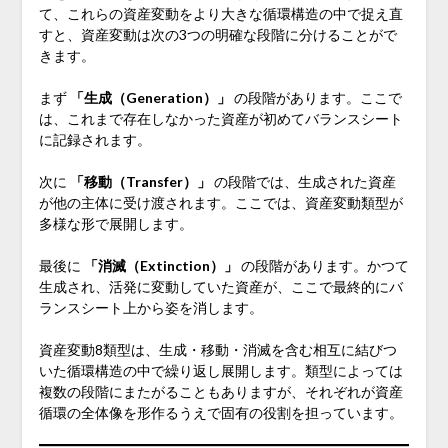
て、これらの資産変動をより大きな循環構造の中で捉え直
すと、資産変動は次の3つの明確な段階に分けることがで
きます。
まず
「生成（Generation）」
の段階があります。ここで
は、これまで存在しなかった資産が初めてバランスシート
に記録されます。
次に
「移動（Transfer）」
の段階では、生成された資産
が他の主体に受け渡されます。ここでは、資産変動類型が
多様な形で展開します。
最後に
「消滅（Extinction）」
の段階があります。かつて
生成され、活発に変動していた資産が、ここで最終的にバ
ランスシート上から姿を消します。
資産変動8類型は、生成・移動・消滅を含む相互に結びつ
いた循環構造の中で繰り返し展開します。類型によっては
複数の段階にまたがることもありますが、それぞれが資産
循環の全体像を形作るうえで固有の役割を担っています。