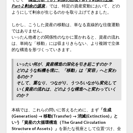
Part-2 剰余の源泉
」では、特定の資産変動において、どの
ようにして剰余が生じるのかを取り上げてきました。
しかし、こうした資産の移動は、単なる直線的な往復運動
ではありません。
いったん他者との関係性のなかに置かれると、資産の流れ
は、単純な「移動」には収まりきらない、より複雑で立体
的な構造を形づくっていきます。
いったい何が、資産構造の深化を引き起こすのか？
どのような転機を境に、「移動」は「変容」へと変わ
るのか？
そして、重なり、つながり、うつろいながら変化して
いく資産の流れは、どのような構造へと変わっていく
のか？
本稿では、これらの問いに答えるために、まず
「生成
(Generation) → 移動(Transfer) → 消滅(Extinction)」と
いう「資産の大循環構造（The Grand Circulation
Structure of Assets）」
を新たな視座として位置づけ、全