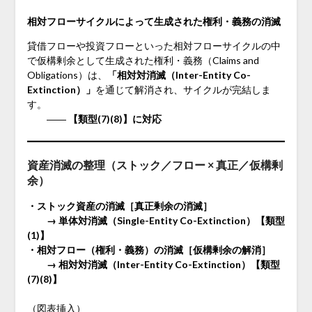
相対フローサイクルによって生成された権利・義務の消滅
貸借フローや投資フローといった相対フローサイクルの中
で仮構剰余として生成された権利・義務（Claims and
Obligations）は、
「相対対消滅（Inter-Entity Co-
Extinction）」
を通じて解消され、サイクルが完結しま
す。
――
【類型(7)(8)】に対応
資産消滅の整理（ストック／フロー × 真正／仮構剰
余）
・ストック資産の消滅［真正剰余の消滅］
→ 単体対消滅（Single-Entity Co-Extinction）【類型
(1)】
・相対フロー（権利・義務）の消滅［仮構剰余の解消］
→ 相対対消滅（Inter-Entity Co-Extinction）【類型
(7)(8)】
（図表挿入）