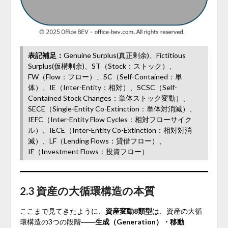
表記補足：
Genuine Surplus(真正剰余)、Fictitious
Surplus(仮構剰余)、ST（Stock：ストック）、
FW（Flow：フロー）、SC（Self-Contained：単
体）、IE（Inter-Entity：相対）、SCSC（Self-
Contained Stock Changes：単体ストック変動）、
SECE（Single-Entity Co-Extinction：単体対消滅）、
IEFC（Inter-Entity Flow Cycles：相対フローサイク
ル）、IECE（Inter-Entity Co-Extinction：相対対消
滅）、LF（Lending Flows：貸借フロー）、
IF（Investment Flows：投資フロー）
2.3 資産の大循環構造の本質
ここまで見てきたように、
資産変動8類型
は、資産の大循
環構造の3つの段階――
生成（Generation）・移動