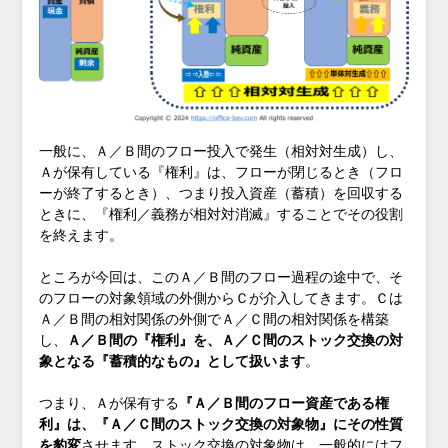
一般に、Ａ／Ｂ間のフロー投入で発生（相対対生成）し、
Ａが保有している『権利』は、フローが閉じるとき（フロ
ーが終了するとき）、つまり投入資産（蓄積）を回収する
ときに、『権利／義務が相対対消滅』することでその役割
を終えます。
ところが今回は、このＡ／Ｂ間のフロー過程の途中で、そ
のフローの対象領域の外側からＣが介入してきます。Ｃは
Ａ／Ｂ間の相対関係の外側でＡ／Ｃ間の相対関係を構築
し、
Ａ／Ｂ間の『権利』を、Ａ／Ｃ間のストック交換の対
象となる『蓄積的なもの』として扱います
。
つまり、Ａが保有する
『Ａ／Ｂ間のフロー資産である権
利』は、『Ａ／Ｃ間のストック交換の対象物』にその性質
を豹変
させます。ストック交換の対象物は、一般的にはフ