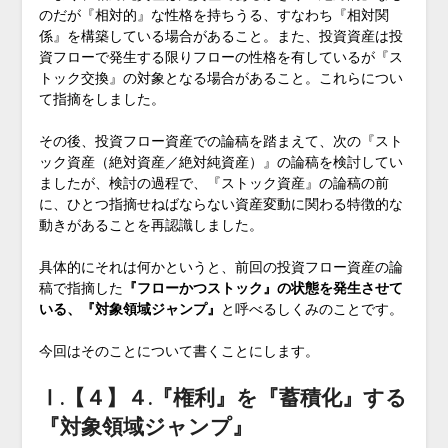
のだが『相対的』な性格を持ちうる、すなわち『相対関
係』を構築している場合があること。また、投資資産は投
資フローで発生する限りフローの性格を有しているが『ス
トック交換』の対象となる場合があること。これらについ
て指摘をしました。
その後、投資フロー資産での論稿を踏まえて、次の『スト
ック資産（絶対資産／絶対純資産）』の論稿を検討してい
ましたが、検討の過程で、『ストック資産』の論稿の前
に、ひとつ指摘せねばならない資産変動に関わる特徴的な
動きがあることを再認識しました。
具体的にそれは何かというと、前回の投資フロー資産の論
稿で指摘した
『フローかつストック』の状態を発生させて
いる、『対象領域ジャンプ』
と呼べるしくみのことです。
今回はそのことについて書くことにします。
Ⅰ.【４】４.『権利』を『蓄積化』する
『対象領域ジャンプ』