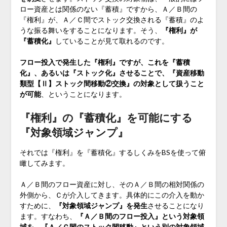
ロー資産とは関係のない『蓄積』ですから、Ａ／Ｂ間の
『権利』が、Ａ／Ｃ間でストック交換される『蓄積』のよ
うな振る舞いをすることになります。そう、
『権利』が
『蓄積化』
していることが見て取れるのです。
フロー投入で発生した『権利』ですが、これを『蓄積
化』、あるいは『ストック化』させることで、『資産移動
類型【Ⅱ】ストック間移動②交換』の対象として扱うこと
が可能
、ということになります。
『権利』の『蓄積化』を可能にする
『対象領域ジャンプ』
それでは『権利』を『蓄積化』するしくみをBSを使って俯
瞰してみます。
Ａ／Ｂ間のフロー資産に対し、そのＡ／Ｂ間の相対関係の
外側から、Ｃが介入してきます。具体的にこの介入を動か
すために、
『対象領域ジャンプ』を発生
させることになり
ます。すなわち、
『Ａ／Ｂ間のフロー投入』という対象領
域を、『Ａ／Ｃ間のストック間移動』という別の対象領域