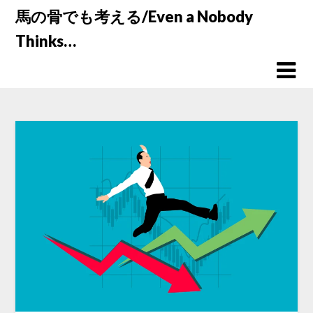
Skip
馬の骨でも考える/Even a Nobody
to
Thinks…
content