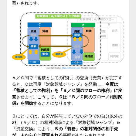
買）されます。
Ａ／Ｃ間で『蓄積としての権利』の交換（売買）が完了す
ると、Ｃは再度『対象領域ジャンプ』を発動し、
今度は
『蓄積としての権利』を『Ｂ／Ｃ間のフローの権利』に変
質
させます。こうして、
Ｃは『Ｂ／Ｃ間のフロー／相対関
係』を開始
することになります。
Ｂにとっては、自分が関与していない外側での自分以外の
2社（Ａ／Ｃ）の相対関係による『対象領域ジャンプ』＆
『資産交換』により、
Ｂの『義務』の相対関係の相手先
が、ＡからＣに変更される
事態がもたらされます。