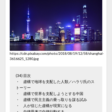
https://cdn.pixabay.com/photo/2018/08/19/12/58/shanghai-
3616625_1280.jpg
(34) 目次

・　虚構で地球を支配した人類／ハラリ氏のス
トーリー　

・　虚構で世界を支配しようとする中国　　

・　虚構で民主主義の乗っ取りを謀る試み　

・　人が信じた虚構が現実になる　

・　自律思考で自律行動する