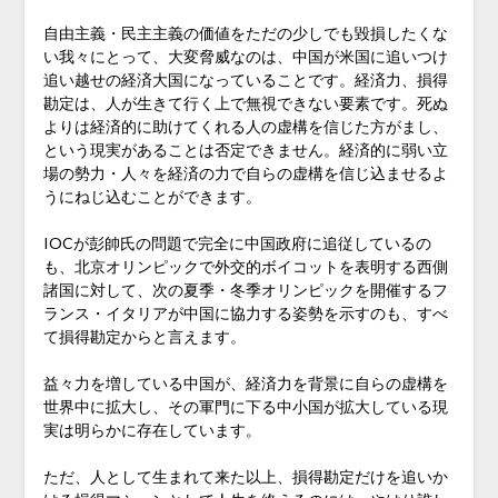
自由主義・民主主義の価値をただの少しでも毀損したくな
い我々にとって、大変脅威なのは、中国が米国に追いつけ
追い越せの経済大国になっていることです。経済力、損得
勘定は、人が生きて行く上で無視できない要素です。死ぬ
よりは経済的に助けてくれる人の虚構を信じた方がまし、
という現実があることは否定できません。経済的に弱い立
場の勢力・人々を経済の力で自らの虚構を信じ込ませるよ
うにねじ込むことができます。
IOCが彭帥氏の問題で完全に中国政府に追従しているの
も、北京オリンピックで外交的ボイコットを表明する西側
諸国に対して、次の夏季・冬季オリンピックを開催するフ
ランス・イタリアが中国に協力する姿勢を示すのも、すべ
て損得勘定からと言えます。
益々力を増している中国が、経済力を背景に自らの虚構を
世界中に拡大し、その軍門に下る中小国が拡大している現
実は明らかに存在しています。
ただ、人として生まれて来た以上、損得勘定だけを追いか