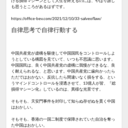
ける損得マシーンとして人生を終えるのには、やはり誰し
も思うところがあるはずです。
https://office-bev.com/2021/12/10/33-salveoflaw/
自律思考で自律行動する
中国共産党が虚構を駆使して中国国民をコントロールしよ
うとしている構図を見ていて、いつも不思議に思います。
中国国民は、良く中国共産党の虚構に我慢ができるな、良
く耐えられるな、と思います。中国共産党に歯向かったら
ただではおかない、反抗したら間違いなく損をする、とい
うマインドコントロールを浸透させて、13億人が皆、『総
損得マシーン化』しているのは、異様な光景です。
そもそも、天安門事件を封印して知らぬ存ぜぬを貫く中国
はおかしい。
そもそも、香港の一国二制度で保障されていた自治を奪っ
た中国はおかしい。