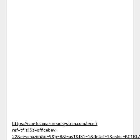
https://rcm-fe.amazon-adsystem.com/e/cm?
ref=tf_til&t=officebev-
22&m=amazon&o=9&p=8&l=as1&IS1=1&detail=1&asins=B01KLAFE