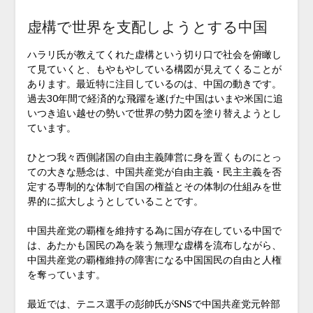
虚構で世界を支配しようとする中国
ハラリ氏が教えてくれた虚構という切り口で社会を俯瞰し
て見ていくと、もやもやしている構図が見えてくることが
あります。最近特に注目しているのは、中国の動きです。
過去30年間で経済的な飛躍を遂げた中国はいまや米国に追
いつき追い越せの勢いで世界の勢力図を塗り替えようとし
ています。
ひとつ我々西側諸国の自由主義陣営に身を置くものにとっ
ての大きな懸念は、中国共産党が自由主義・民主主義を否
定する専制的な体制で自国の権益とその体制の仕組みを世
界的に拡大しようとしていることです。
中国共産党の覇権を維持する為に国が存在している中国で
は、あたかも国民の為を装う無理な虚構を流布しながら、
中国共産党の覇権維持の障害になる中国国民の自由と人権
を奪っています。
最近では、テニス選手の彭帥氏がSNSで中国共産党元幹部