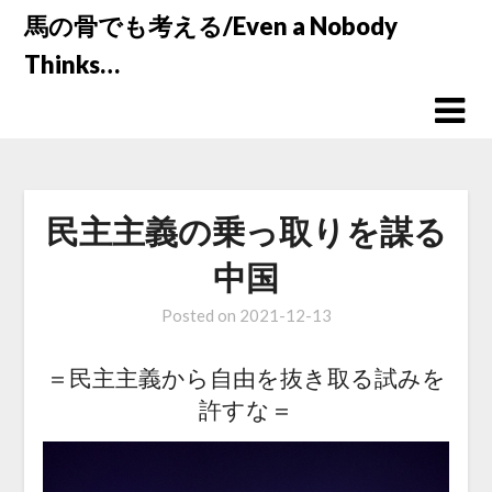
Skip
馬の骨でも考える/Even a Nobody
to
Thinks…
content
民主主義の乗っ取りを謀る
中国
Posted on
2021-12-13
＝民主主義から自由を抜き取る試みを
許すな＝