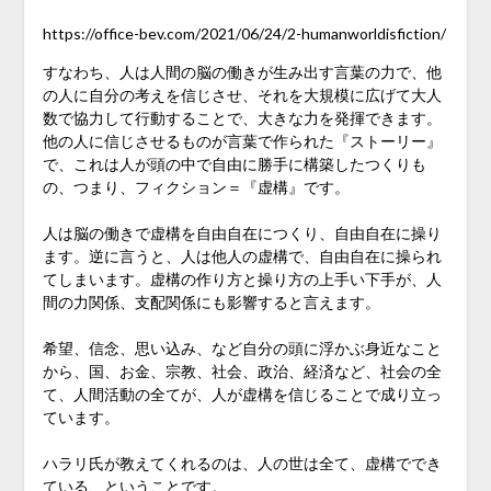
https://office-bev.com/2021/06/24/2-humanworldisfiction/
すなわち、人は人間の脳の働きが生み出す言葉の力で、他
の人に自分の考えを信じさせ、それを大規模に広げて大人
数で協力して行動することで、大きな力を発揮できます。
他の人に信じさせるものが言葉で作られた『ストーリー』
で、これは人が頭の中で自由に勝手に構築したつくりも
の、つまり、フィクション＝『虚構』です。
人は脳の働きで虚構を自由自在につくり、自由自在に操り
ます。逆に言うと、人は他人の虚構で、自由自在に操られ
てしまいます。虚構の作り方と操り方の上手い下手が、人
間の力関係、支配関係にも影響すると言えます。
希望、信念、思い込み、など自分の頭に浮かぶ身近なこと
から、国、お金、宗教、社会、政治、経済など、社会の全
て、人間活動の全てが、人が虚構を信じることで成り立っ
ています。
ハラリ氏が教えてくれるのは、人の世は全て、虚構ででき
ている、ということです。