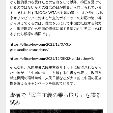
から性的暴力を受けたとの告白をして以降、抑圧を受けて
いるのではないかとの疑念の目が世界から向けられていま
す。それに対するIOCとWTAの対応の違い、また他にも北
京オリンピックに対する外交的ボイコットの対応の違い等
から見えてくるのは、理念を元にして中国に抵抗する勢力
と、損得勘定から中国の虚構に屈する勢力が世界にちらば
るまだら模様の構図です。
https://office-bev.com/2021/12/07/31-
gainsandlossesmachine/
https://office-bev.com/2021/12/08/32-sticktothewill/
そんな折、米国主催の民主主義サミットに招待されなかっ
た中国が、「中国の民主」と題する白書を公表し、政府系
報道機関の環球時報・人民日報などが大々的に中国の正当
性を訴えるキャンペーンを始めています。
虚構で『民主主義の乗っ取り』を謀る
試み