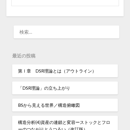
検
索:
最近の投稿
第Ⅰ章 DSR理論とは（アウトライン）
「DSR理論」の立ち上がり
BSから見える世界／構造俯瞰図
構造分析(4)資産の連鎖と変容ーストックとフロ
ーのつながりとうつろい（改訂版）