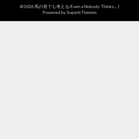
©2026 馬の骨でも考える/Even a Nobody Thinks…
|
Powered by
SuperbThemes