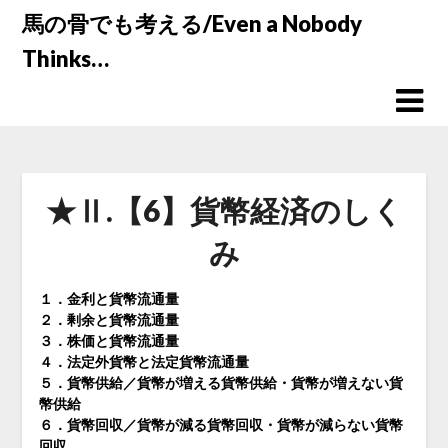
Skip
馬の骨でも考える/Even a Nobody
to
Thinks…
content
★Ⅱ.【6】貨幣経済のしく
み
１．金利と貨幣流通量
２．剰余と貨幣流通量
３．株価と貨幣流通量
４．法定外貨幣と法定貨幣流通量
５．貨幣供給／貨幣が増える貨幣供給・貨幣が増えない貨
幣供給
６．貨幣回収／貨幣が減る貨幣回収・貨幣が減らない貨幣
回収