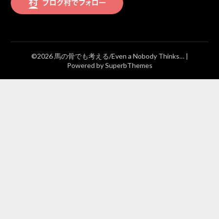
©2026 馬の骨でも考える/Even a Nobody Thinks…
|
Powered by
SuperbThemes