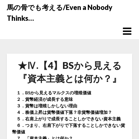
Skip
馬の骨でも考える/Even a Nobody
to
Thinks…
content
★Ⅳ.【4】BSから見える
『資本主義とは何か？』
１．BSから見えるマルクスの増殖価値
２．貨幣経済が成長する意味
３．貨幣は増殖しかしない理由
４．株価上昇は貨幣価値下落？非貨幣価値増加？
５．右肩上がりで成長することしかできない資本主義
６．つまり、右肩下がりで下落することしかできない貨
幣価値
７．「資本主義」とは何か？