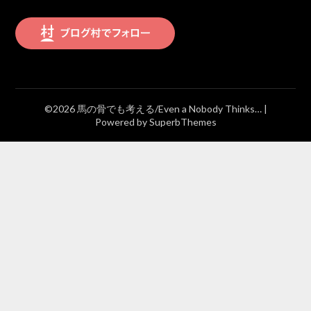
©2026 馬の骨でも考える/Even a Nobody Thinks…
|
Powered by
SuperbThemes