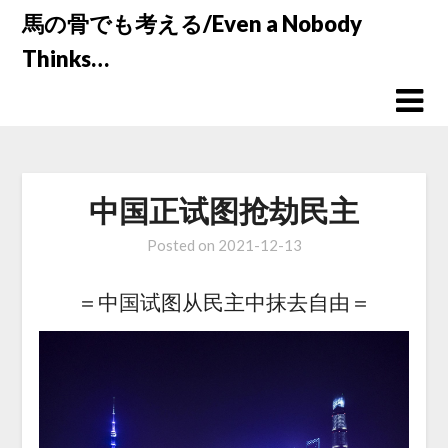
Skip
馬の骨でも考える/Even a Nobody
to
Thinks…
content
中国正试图抢劫民主
Posted on
2021-12-13
＝中国试图从民主中抹去自由＝