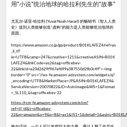
用“小说”统治地球的哈拉利先生的“故事”
尤瓦尔·诺亚·哈拉利 (Yuval Noah Harari) 的畅销书《智人人类
史》提到人类能够创造“虚构”的能力是人类能够统治地球的
原因。
https://www.amazon.co.jp/gp/product/B01KLAFEZ4/ref=as
_li_tl?
ie=UTF8&camp=247&creative=1211&creativeASIN=B01K
LAFEZ4&linkCode=as2&tag=officebev-
22&linkId=a20d2629f967af699a387550d2fb0c49″><img
border=”0″ src=”//ws-fe.amazon-adsystem.com/widgets/q?
_encoding=UTF8&MarketPlace=JP&ASIN=B01KLAFEZ4&
ServiceVersion=20070822&ID=AsinImage&WS=1&Format
=_SL110_&tag=officebev-22
https://rcm-fe.amazon-adsystem.com/e/cm?
ref=tf_til&t=officebev-
22&m=amazon&o=9&p=8&l=as1&IS1=1&detail=1&asins=B01KLAFE
换句话说，一个人可以发挥巨大的力量，通过人脑工作产生