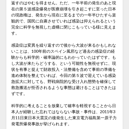
返すのはやむを得ません。ただ、一年半前の発生のあと現
在の第５波感染爆発が医療崩壊を引き起こすに至った日本
の現政権は、発生から現在に至るまでの一年半ひたすら楽
観的で、国民に自粛させていれば感染は抑えられるという
完全に科学を無視した虚構に閉じこもっている様に見えま
す。
感染症は変異を繰り返すので後から大波が来るかもしれな
いことは、100年前のスペイン風邪など過去の感染症の経
験からも科学的・確率論的にもわかっていたはずです。も
し大波が来たらどうする、という可能性を無視せずに、現
状を有事と捉えて財政投入・法整備を含めて事前の準備を
進め体制を整えていれば、今回の第５波で迎えている感染
急拡大に対しても、野戦病院的な受け入れ態勢を確保して
救急搬送が拒否されるような事態は避けることはできたは
ずです。
科学的に考えることを放棄して確率を軽視することから日
本人が経験した忘れてはならない事故・事件は、2011年3
月11日東日本大震災の後発生した東京電力福島第一原子力
発電所爆発事故が挙げられます。