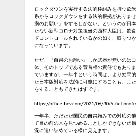
ロックダウンを実行する法的枠組みを持つ欧
系からロックダウンをする法的根拠がありま
粛のお願い』をするしかない、というのが日
たない新型コロナ対策担当の西村大臣は、飲
ドコントロールされているかの如く、取りつ
になっています。
ただ、『自粛のお願い』しか武器が無いのは
体、そのトップである菅首相の責任でもあり
ていますが、一年半という時間は、より効果
た日本版対応を法的に可能にすることも、ま
をすることもできたはずです。
https://office-bev.com/2021/06/30/5-fictionof
一年半、ただただ国民の自粛頼みでの対応の
て目の前の木を見つめることしかできない虚
況に追い詰めている様に見えます。