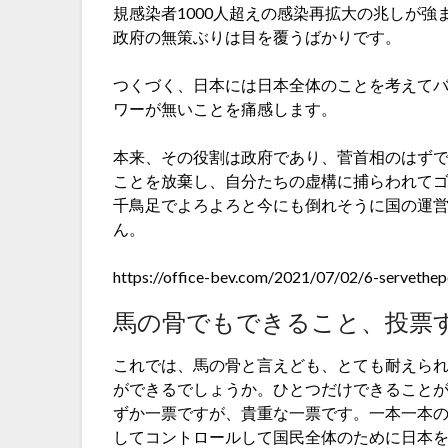
規感染者1000人超えの感染再拡大の兆しが
政府の無策ぶりは目を覆うばかりです。
つくづく、日本には日本全体のことを考えて
ワーが無いことを痛感します。
本来、その役割は政府であり、菅首相のはず
ことを放棄し、自分たちの虚構に捕らわれて
千鳥足でよろよろと今にも倒れそうに国の運
ん。
https://office-bev.com/2021/07/02/6-servethep
馬の骨でもできること、投票
これでは、馬の骨と言えども、とても耐えら
ができるでしょうか。ひとつだけできること
ずか一票ですが、貴重な一票です。一本一本の
してコントロールして国民全体のために日本