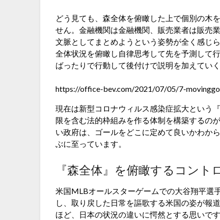
どう見ても、森全体を俯瞰した上で個別の木
せん。金融機関は金融機関、販売業者は販売
文脈としてまとめようという姿勢が全く感じ
全体状況を俯瞰し自律思考して先を予測して
ばったりで行動して後付けで説明を加えてい
https://office-bev.com/2021/07/05/7-movinggo
現在は新型コロナウィルス感染症拡大という
限を含む法的枠組みを作る体制を構築するの
い政府は、ゴールをどこに定めて良いかわか
ぶに至っています。
『森全体』を俯瞰するコント
米国MLBオールスターゲームでの大谷翔平選
し、取り戻した日常を謳歌する米国の姿が報
ほど、日本の状況の違いに愕然とする思いで