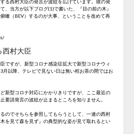
関する西村大臣の発言が波紋を広げています。彼の発
て、当方が以下ブログ(1)で書いた、『目の前の木』
俯瞰（BEV）するのが大事、ということを改めて再
s/
る西村大臣
大臣ですが、新型コロナ感染症拡大で新型コロナウィ
3月以降、テレビで見ない日は無い程お茶の間ではお
ほど新型コロナ対応にかかりきりですが、ここ最近の
停止要請発言の波紋が止まるところを知りません。
あるのでそちらを参照してもらうとして、一連の西村
『木を見て森を見ず』の典型的な姿が見て取れるとい