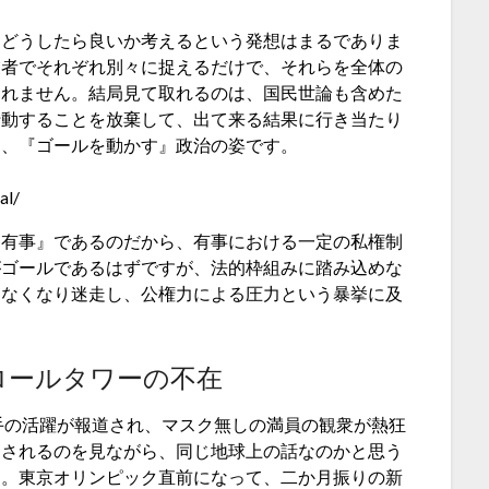
をどうしたら良いか考えるという発想はまるでありま
業者でそれぞれ別々に捉えるだけで、それらを全体の
られません。結局見て取れるのは、国民世論も含めた
行動することを放棄して、出て来る結果に行き当たり
く、『ゴールを動かす』政治の姿です。
al/
『有事』であるのだから、有事における一定の私権制
がゴールであるはずですが、法的枠組みに踏み込めな
らなくなり迷走し、公権力による圧力という暴挙に及
ロールタワーの不在
手の活躍が報道され、マスク無しの満員の観衆が熱狂
道されるのを見ながら、同じ地球上の話なのかと思う
す。東京オリンピック直前になって、二か月振りの新