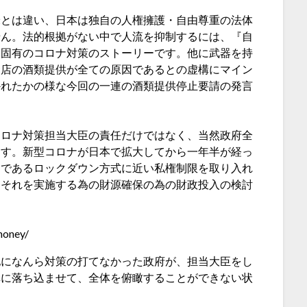
米とは違い、日本は独自の人権擁護・自由尊重の法体
せん。法的根拠がない中で人流を抑制するには、『自
本固有のコロナ対策のストーリーです。他に武器を持
食店の酒類提供が全ての原因であるとの虚構にマイン
かれたかの様な今回の一連の酒類提供停止要請の発言
コロナ対策担当大臣の責任だけではなく、当然政府全
ます。新型コロナが日本で拡大してから一年半が経っ
的であるロックダウン方式に近い私権制限を取り入れ
たそれを実施する為の財源確保の為の財政投入の検討
money/
他になんら対策の打てなかった政府が、担当大臣をし
構に落ち込ませて、全体を俯瞰することができない状