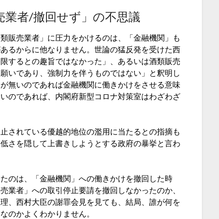
売業者/撤回せず」の不思議
酒類販売業者」に圧力をかけるのは、「金融機関」も
があるからに他なりません。世論の猛反発を受けた西
制限するとの趣旨ではなかった」、あるいは酒類販売
お願いであり、強制力を伴うものではない」と釈明し
旨が無いのであれば金融機関に働きかけをさせる意味
無いのであれば、内閣府新型コロナ対策室はわざわざ
。
禁止されている優越的地位の濫用に当たるとの指摘も
の低さを隠して上書きしようとする政府の暴挙と言わ
ったのは、「金融機関」への働きかけを撤回した時
販売業者」への取引停止要請を撤回しなかったのか、
総理、西村大臣の謝罪会見を見ても、結局、誰が何を
当なのかよくわかりません。