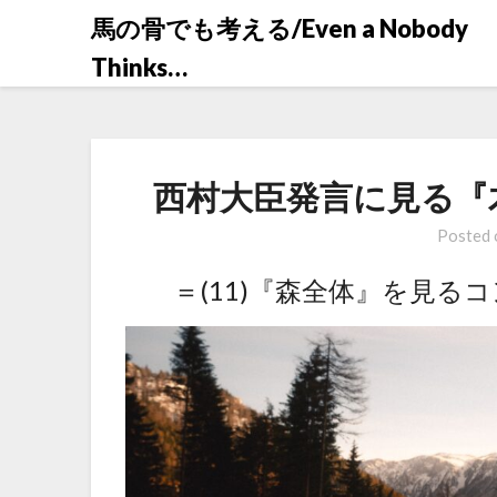
Skip
馬の骨でも考える/Even a Nobody
to
Thinks…
content
西村大臣発言に見る『
Posted
＝(11)『森全体』を見