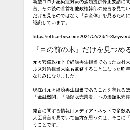
新型コロナ感染症対策の酒類提供停止要請に
言、その後の菅首相他政権幹部の発言を見てい
だけを見るのではなく『森全体』を見るために
認識しています。
https://office-bev.com/2021/06/23/1-3keyword
『目の前の木』だけを見つめ
元々安倍政権下で経済再生担当であった西村
ルス対策担当大臣も兼務することになった昨年
なじみになりました。
現在は元々経済再生担当であることを忘れる
「金融機関」「酒類販売業者」への酒類販売
発言に関する情報はメディア・ネットで多数
大臣発言を見ていて当方が思うのは、そこに
うことです。