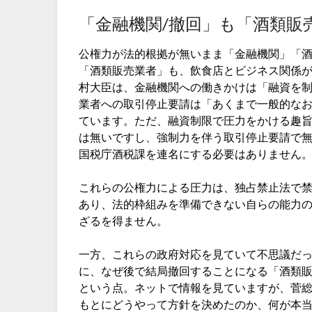
「金融機関/撤回」も「酒類販
公権力が法的根拠が無いまま「金融機関」「
「酒類販売業者」も、飲食店とビジネス関係
村大臣は、金融機関への働きかけは「融資を
業者への取引停止要請は「あくまで一般的な
ています。ただ、融資制限で圧力をかける趣
は無いですし、強制力を伴う取引停止要請で
国税庁酒税課を連名にする必要はありません
これらの公権力による圧力は、独占禁止法で
あり、法的枠組みを準備できない自らの能力
ざるを得ません。
一方、これらの政府対応を見ていて不思議だ
に、なぜ後で結局撤回することになる「酒類
という点。ネットで情報を見ていますが、菅
もとにどうやって方針を決めたのか、何が本