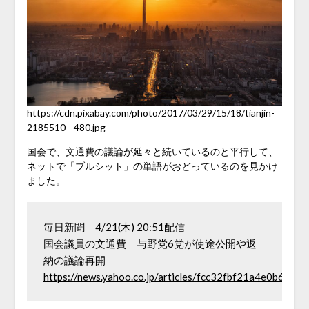
https://cdn.pixabay.com/photo/2017/03/29/15/18/tianjin-
2185510__480.jpg
国会で、文通費の議論が延々と続いているのと平行して、
ネットで「ブルシット」の単語がおどっているのを見かけ
ました。
毎日新聞　4/21(木) 20:51配信　

国会議員の文通費　与野党6党が使途公開や返
納の議論再開　
https://news.yahoo.co.jp/articles/fcc32fbf21a4e0b6eff