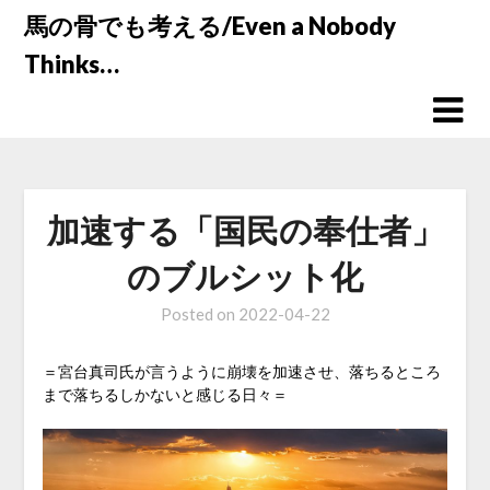
Skip
馬の骨でも考える/Even a Nobody
to
Thinks…
content
加速する「国民の奉仕者」
のブルシット化
Posted on
2022-04-22
＝宮台真司氏が言うように崩壊を加速させ、落ちるところ
まで落ちるしかないと感じる日々＝