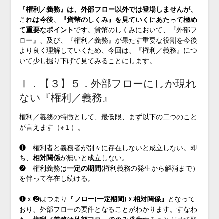
『権利／義務』は、外部フロー以外では登場しませんが、
これは今後、『貨幣のしくみ』を見ていくにあたって極め
て重要なポイント
です。貨幣のしくみにおいて、『外部フ
ロー』、及び、『権利／義務』が果たす重要な役割を今後
より良く理解していくため、今回は、『権利／義務』につ
いて少し掘り下げて見てみることにします。
Ⅰ．【３】５．外部フローにしか現れ
ない『権利／義務』
権利／義務の特徴として、最低限、まず以下の二つのこと
が言えます（※１）。
❶ 権利者と義務者が別々に存在しないと成立しない。即
ち、
相対関係
が無いと成立しない。
❷ 権利義務は
一定の期間
(権利義務の発生から解消まで）
を伴って存在し続ける。
❶ｘ❷はつまり
『フロー(一定期間)ｘ相対関係』
となって
おり、外部フローの要件となることがわかります。すなわ