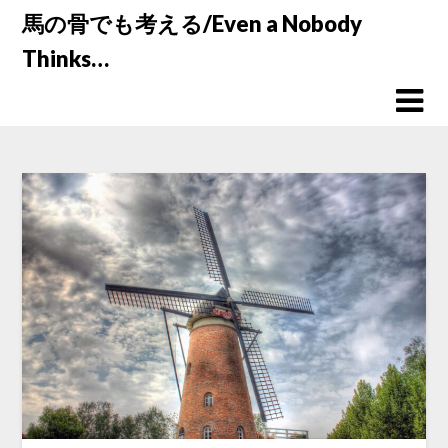
Skip
馬の骨でも考える/Even a Nobody
to
Thinks…
content