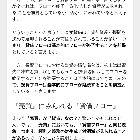
か？それは、フローが終了する(投入した資産が回収され
る)ことを前提としているか、否か、に表れていると言えま
す。
どういうことかと言うと、まず貸借は、貸与資産が期間を
決めて返却されることが前提とされていることが多い、つ
まり、
貸借フローは基本的にフローが終了することを前提
としていると言えます。
一方、投資フローにおける出資の様な場合は、株主は出資
先に株式を買い戻してもらうこと(投資を回収してフローを
終了すること）を強要することは基本的にはできませんの
で、
投資フローは基本的にフローが継続することを前提
と
している、と言えます。
『売買』にみられる『貸借フロー』
えっ？『売買』が『貸借』なの？
と驚いたかもしれませ
ん。でも、
『売買』においても、『貸借フロー』と同じ現
象、つまり、権利／義務の対生成／対消滅が見られること
がある
ので、そのことを説明します。