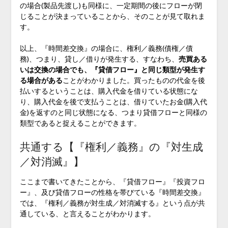
の場合(製品先渡し)も同様に、一定期間の後にフローが閉
じることが決まっていることから、そのことが見て取れま
す。
以上、『時間差交換』の場合に、権利／義務(債権／債
務)、つまり、貸し／借りが発生する、すなわち、
売買ある
いは交換の場合でも、『貸借フロー』と同じ類型が発生す
る場合がある
ことがわかりました。買ったものの代金を後
払いするということは、購入代金を借りている状態にな
り、購入代金を後で支払うことは、借りていたお金(購入代
金)を返すのと同じ状態になる、つまり貸借フローと同様の
類型であると捉えることができます。
共通する【『権利／義務』の『対生成
／対消滅』】
ここまで書いてきたことから、『貸借フロー』『投資フロ
ー』、及び貸借フローの性格を帯びている『時間差交換』
では、『権利／義務が対生成／対消滅する』という点が共
通している、と言えることがわかります。