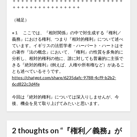
＋＋＋＋＋＋＋＋＋＋＋＋＋＋＋＋＋＋＋＋＋＋＋＋＋＋
＋＋＋＋＋＋＋＋＋＋＋＋＋＋＋＋
（補足）
※１ ここでは、『相対関係』の中で対生成する『権利／
義務』における権利、つまり『相対的権利』について述べ
ています。イギリスの法哲学者・ハーバート・ハートはそ
の著作『法の概念』において、『権利』の性質を多角的に
分析し、相対的権利の他に、誰に対しても普遍的に主張で
きる『絶対的権利』(例えば、人権や所有権など）があるこ
とも述べているそうです。
https://chatgpt.com/share/6235dafc-9788-4cf9-b2b2-
6cd822c3d4fe
今回は『絶対的権利』については深入りしませんが、今
後、機会を見て取り上げてみたいと思います。
2 thoughts on “
『権利／義務』が