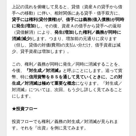
上記の流れを俯瞰して見ると、貸借（資産Ａの貸手から借
手への移動）に伴い、相対関係にある貸手・借手双方に、
貸手には権利(貸付債権)が、借手には義務(借入債務)が同時
に発生(増加)
し、その後、資産Ａの借手から貸手への返却
（貸借解消）により、
発生(増加)した権利／義務が同時に
消滅(減少)
します。つまり、増加前の元通りに戻ります
（但し、貸借の対価(費用)の支払い分だけ、借手資産は減
少、貸手資産は増加します）。
この、権利／義務が同時に発生／同時に消滅することを、
今後、
『対生成／対消滅』
と呼ぶことにします。追って貨
幣、特に
信用貨幣をＢＳを通して見ていくときに、この対
生成／対消滅は極めて重要な概念
になります。『対生成／
対消滅』については、次回、もう少し詳しく見てみること
にします。
★投資フロー
投資フローでも権利／義務の対生成／対消滅が見られま
す。それを『出資』を例に見てみます。