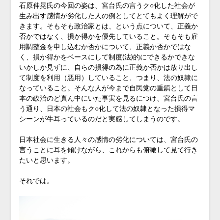
石原伸晃氏の今回の姿は、宮台氏の言うク○化した社会が
生み出す感情が劣化した人の例としてとてもよく理解がで
きます。そもそも政治家とは、という点について、正義か
否かではなく、損か得かを優先していること。そもそも雇
用調整金を申し込むか否かについて、正義か否かではな
く、損か得かをベースにして制度(法)的にできるかできな
いかしか見ずに、自らの損得の為に正義か否かは放り出し
て制度を利用（悪用）していること、つまり、法の奴隷に
なっていること。そんな人が今まで自民党の重鎮として日
本の政治のど真ん中にいた事実を見るにつけ、宮台氏の言
う通り、日本の社会もク○化して法の奴隷となった損得マ
シーンが牛耳っているのだと実感してしまうのです。
日本社会に生きる人々の感情の劣化については、宮台氏の
言うことに耳を傾けながら、これからも俯瞰して見て行き
たいと思います。
それでは。