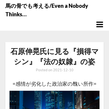
Skip
馬の骨でも考える/Even a Nobody
to
Thinks…
content
石原伸晃氏に見る『損得マ
シン』『法の奴隷』の姿
Posted on
2021-12-10
=感情が劣化した政治家の醜い所作=