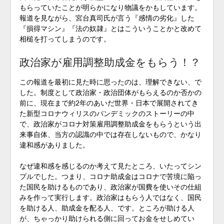
もらっていたことが明らかになり物議をかもしています。
報道を見ながら、宮台真司氏が言う『感情の劣化』した
『損得マシン』『法の奴隷』とはこういうことかと改めて
相槌を打ってしまうのです。
政治家が雇用調整助成金をもらう！？
この報道を最初に見た時に思ったのは、理解できない、で
した。制度として政治家・政治団体がもらえるのか否かの
前に、現在まで約2年のあいだ世界・日本で展開されてき
た新型コロナウィリスのパンデミックのストーリーの中
で、政治家がコロナ対策雇用調整助成金をもらうという出
来事自体、当方の認識の中では存在しないもので、かなり
違和感がありました。
なぜ違和感を感じるのか考えて見たところ、いたってシン
プルでした。つまり、コロナ助成金はコロナで苦境に陥っ
た国民を助けるものであり、政治家が国費を使いその仕組
みを作って実行します。政治家はもらう人ではなく、国民
を助ける人、助成金を配る人、です。ところが助ける人
が、ちゃっかり助けられる側に回ってお金をせしめてい