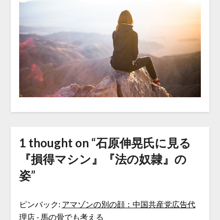
1 thought on “
石原伸晃氏に見る
『損得マシン』『法の奴隷』の
姿
”
ピンバック:
アマゾンの別の顔：中国共産党広告代
理店 - 馬の骨でも考える