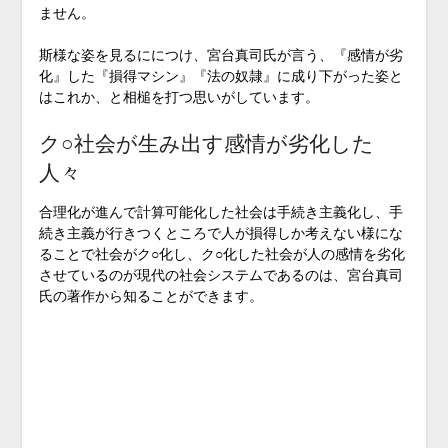
ません。
斯様な姿を見るににつけ、宮台真司氏が言う、『感情が劣
化』した『損得マシン』『法の奴隷』に成り下がった姿と
はこれか、と相槌を打つ思いがしています。
ク○社会が生み出す感情が劣化した
人々
合理化が進んで計算可能化した社会は手続き主義化し、手
続き主義が行きつくところで人が損得しか考えない様にな
ることで社会がク○化し、ク○化した社会が人の感情を劣化
させているのが現代の社会システムであるのは、宮台真司
氏の著作から知ることができます。