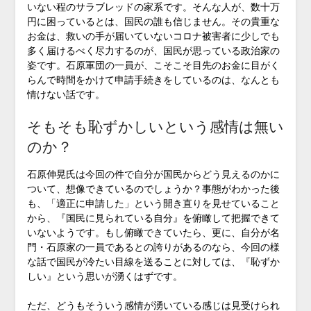
いない程のサラブレッドの家系です。そんな人が、数十万
円に困っているとは、国民の誰も信じません。その貴重な
お金は、救いの手が届いていないコロナ被害者に少しでも
多く届けるべく尽力するのが、国民が思っている政治家の
姿です。石原軍団の一員が、こそこそ目先のお金に目がく
らんで時間をかけて申請手続きをしているのは、なんとも
情けない話です。
そもそも恥ずかしいという感情は無い
のか？
石原伸晃氏は今回の件で自分が国民からどう見えるのかに
ついて、想像できているのでしょうか？事態がわかった後
も、「適正に申請した」という開き直りを見せていること
から、『国民に見られている自分』を俯瞰して把握できて
いないようです。もし俯瞰できていたら、更に、自分が名
門・石原家の一員であるとの誇りがあるのなら、今回の様
な話で国民が冷たい目線を送ることに対しては、『恥ずか
しい』という思いが湧くはずです。
ただ、どうもそういう感情が湧いている感じは見受けられ